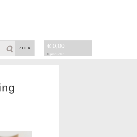
€ 0,00
ZOEK
0
producten
ing