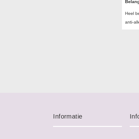
Belang
Heel be
anti-al
Informatie
Inf