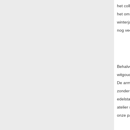
het col
het om 
winter
nog vee
Behalve
witgoud
De armb
zonder 
edelsta
atelie
onze p