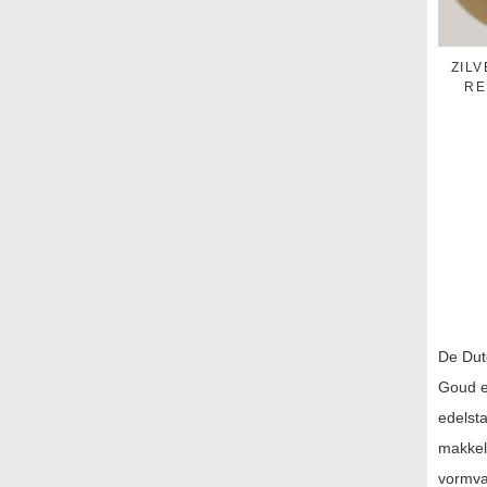
ZIL
RE
De Dutc
Goud e
edelsta
makkeli
vormvas