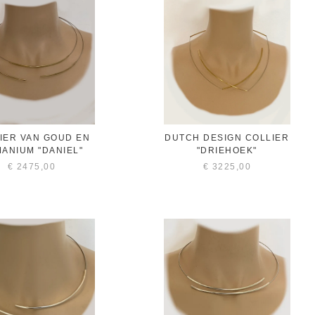
IER VAN GOUD EN
DUTCH DESIGN COLLIER
ANIUM "DANIEL"
"DRIEHOEK"
€
2475,00
€
3225,00