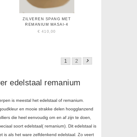
ZILVEREN SPANG MET
REMANIUM MASAI-4
€
410,00
1
2
ver edelstaal remanium
werpen is meestal het edelstaal of remanium.
 goudkleur en mooie strakke delen hoogglanzend
olliers die heel eenvoudig om en af zijn te doen,
ciaal soort edelstaal( remanium). Dit edelstaal is
et is als het ware zelfdenkend edelstaal. Zo veert