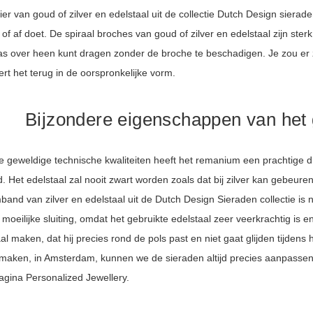
lier van goud of zilver en edelstaal uit de collectie Dutch Design siera
of af doet. De spiraal broches van goud of zilver en edelstaal zijn ster
jas over heen kunt dragen zonder de broche te beschadigen. Je zou er
rt het terug in de oorspronkelijke vorm.
Bijzondere eigenschappen van het
 geweldige technische kwaliteiten heeft het remanium een prachtige di
. Het edelstaal zal nooit zwart worden zoals dat bij zilver kan gebeuren, 
and van zilver en edelstaal uit de Dutch Design Sieraden collectie is n
moeilijke sluiting, omdat het gebruikte edelstaal zeer veerkrachtig i
al maken, dat hij precies rond de pols past en niet gaat glijden tijden
r maken, in Amsterdam, kunnen we de sieraden altijd precies aanpass
agina Personalized Jewellery.