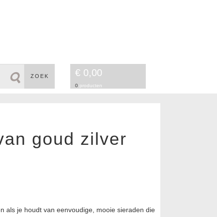
€ 0,00
ZOEK
0
producten
an goud zilver
m
en als je houdt van eenvoudige, mooie sieraden die