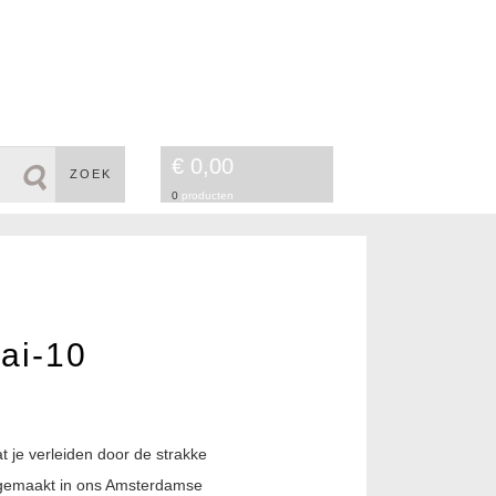
€ 0,00
ZOEK
0
producten
ai-10
 je verleiden door de strakke
ndgemaakt in ons Amsterdamse