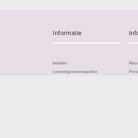
Informatie
Inf
betalen
Abo
Leveringsvoorwaarden
Pers
Garanties
Cont
Retour en teruggaven
Site
Materialen
FAQ
Privacy
Nieu
Service
Rev
Verzending