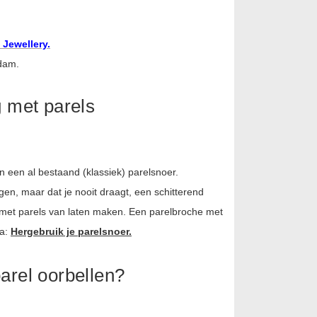
 Jewellery.
rdam.
g met parels
n een al bestaand (klassiek) parelsnoer.
en, maar dat je nooit draagt, een schitterend
 met parels van laten maken. Een parelbroche met
na:
Hergebruik je parelsnoer.
arel oorbellen?