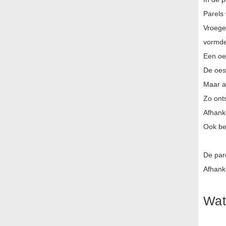
Parels
Vroege
vormde
Een oes
De oes
Maar a
Zo onts
Afhank
Ook be
De par
Afhanke
Wat