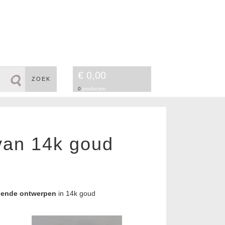
€ 0,00
ZOEK
0
producten
van 14k goud
llende ontwerpen
in 14k goud