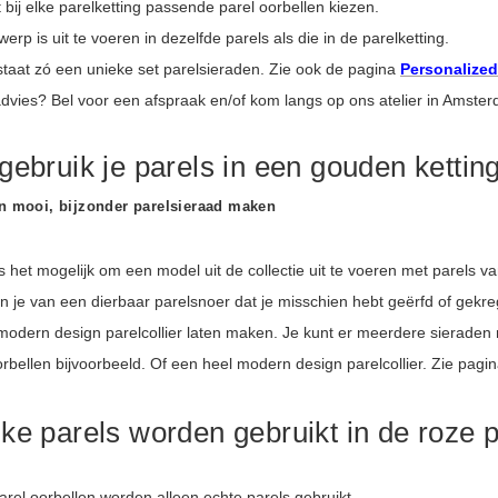
 bij elke parelketting passende parel oorbellen kiezen.
werp is uit te voeren in dezelfde parels als die in de parelketting.
staat zó een unieke set parelsieraden. Zie ook de pagina
Personalized
advies? Bel voor een afspraak en/of kom langs op ons atelier in Amste
gebruik je parels in een gouden kettin
en mooi, bijzonder parelsieraad maken
 het mogelijk om een model uit de collectie uit te voeren met parels va
 je van een dierbaar parelsnoer dat je misschien hebt geërfd of gekreg
modern design parelcollier laten maken. Je kunt er meerdere sieraden
rbellen bijvoorbeeld. Of een heel modern design parelcollier. Zie pagi
ke parels worden gebruikt in de roze p
arel oorbellen worden alleen echte parels gebruikt.