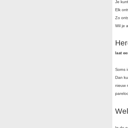
Je kunt
Elk ont
Zo ont
Wil je 
Her
laat e
Soms is
Dan kun
nieuw 
pareloo
Wel
In de p