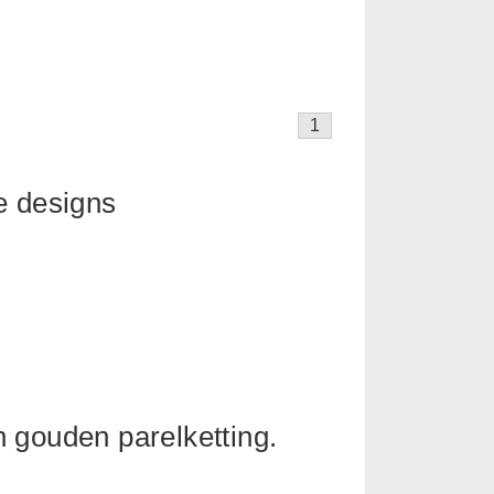
1
e designs
 gouden parelketting.