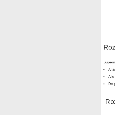
Roz
Superm
Alti
Alle
De 
Roz