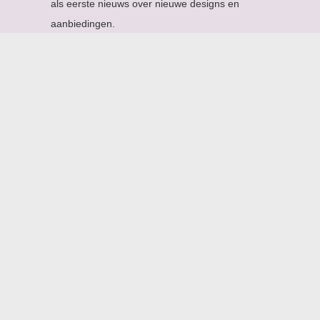
als eerste nieuws over nieuwe designs en
aanbiedingen.
Email Address
*
Naam
*
Volg ons op
APARTE COLLECTIES:
ROBIJN