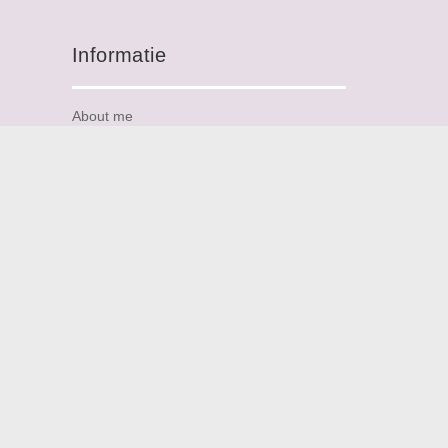
Informatie
About me
Personalized Jewellery
Contact
Sitemap
FAQ
Nieuwsbrief
Reviews
Nieuwsbrief
Abonneer je op de nieuwsbrief en ontvang
als eerste nieuws over nieuwe designs en