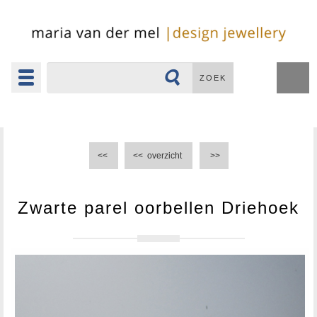
Toggle
ZOEK
navigation
▼
<<
<<
overzicht
>>
Zwarte parel oorbellen Driehoek