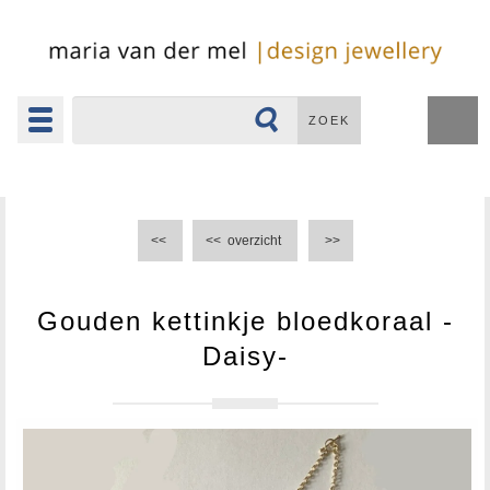
Toggle
ZOEK
navigation
▼
<<
<<
overzicht
>>
Gouden kettinkje bloedkoraal -
Daisy-