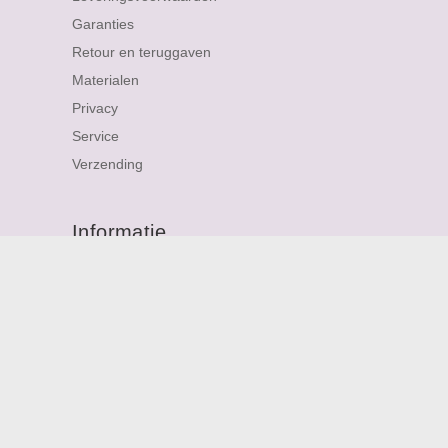
Garanties
Retour en teruggaven
Materialen
Privacy
Service
Verzending
Informatie
About me
Personalized Jewellery
Contact
Sitemap
FAQ
Nieuwsbrief