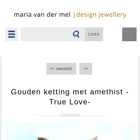
Toggle
ZOEK
navigation
▼
<<
overzicht
>>
Gouden ketting met amethist -
True Love-