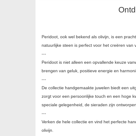
Ontd
Peridoot, ook wel bekend als olivijn, is een pra
natuurlijke steen is perfect voor het creëren van v
---
Peridoot is niet alleen een opvallende keuze va
brengen van geluk, positieve energie en harmonie
---
De collectie handgemaakte juwelen biedt een uit
zorgt voor een persoonlijke touch en een hoge kwa
speciale gelegenheid, de sieraden zijn ontworpen
---
Verken de hele collectie en vind het perfecte ha
olivijn.