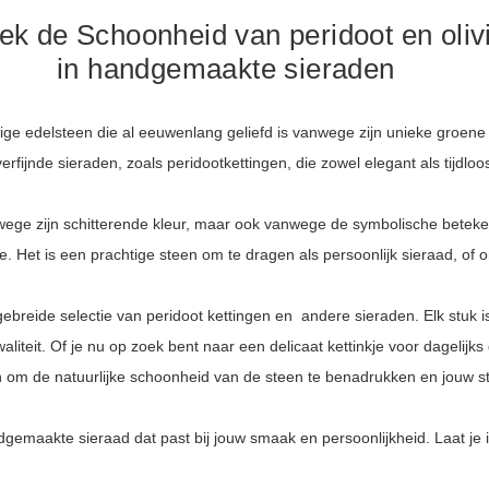
ek de Schoonheid van peridoot en olivi
in handgemaakte sieraden
chtige edelsteen die al eeuwenlang geliefd is vanwege zijn unieke groen
erfijnde sieraden, zoals peridootkettingen, die zowel elegant als tijdloos
nwege zijn schitterende kleur, maar ook vanwege de symbolische betek
. Het is een prachtige steen om te dragen als persoonlijk sieraad, of
gebreide selectie van peridoot kettingen en andere sieraden. Elk stuk
liteit. Of je nu op zoek bent naar een delicaat kettinkje voor dagelijk
 om de natuurlijke schoonheid van de steen te benadrukken en jouw stijl
ndgemaakte sieraad dat past bij jouw smaak en persoonlijkheid. Laat je