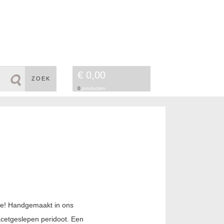
€ 0,00
ZOEK
0
producten
tie! Handgemaakt in ons
cetgeslepen peridoot. Een