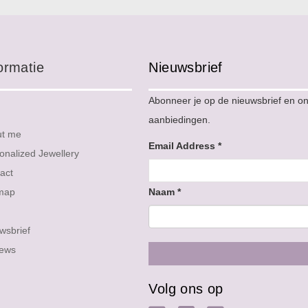
ormatie
Nieuwsbrief
Abonneer je op de nieuwsbrief en o
aanbiedingen.
ut me
Email Address
*
onalized Jewellery
act
map
Naam
*
wsbrief
iews
Volg ons op