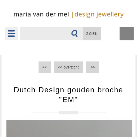
Toggle
ZOEK
navigation
▼
<<
<<
overzicht
>>
Dutch Design gouden broche
"EM"