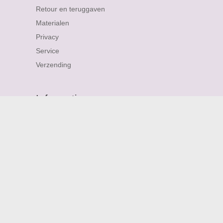
Retour en teruggaven
Materialen
Privacy
Service
Verzending
Informatie
About me
Personalized Jewellery
Contact
Sitemap
FAQ
Nieuwsbrief
Reviews