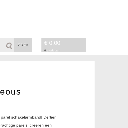
€ 0,00
ZOEK
0
producten
ceous
parel schakelarmband! Dertien
rachtige parels, creëren een