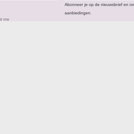
Abonneer je op de nieuwsbrief en o
aanbiedingen.
ut me
Email Address
*
onalized Jewellery
act
map
Naam
*
wsbrief
iews
Volg ons op
APARTE COLLECTIES: