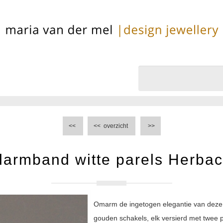
<<
<<
overzicht
>>
larmband witte parels Herba
Omarm de ingetogen elegantie van deze 
gouden schakels, elk versierd met twee p