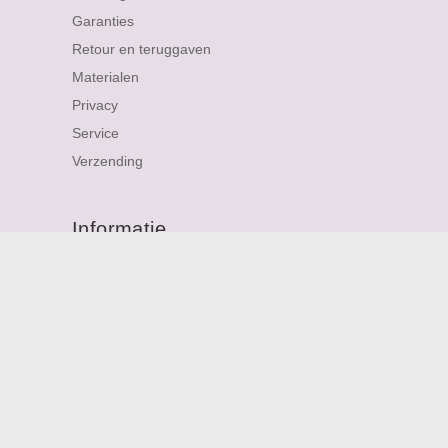
Garanties
Retour en teruggaven
Materialen
Privacy
Service
Verzending
Informatie
About me
Personalized Jewellery
Contact
Sitemap
FAQ
Nieuwsbrief