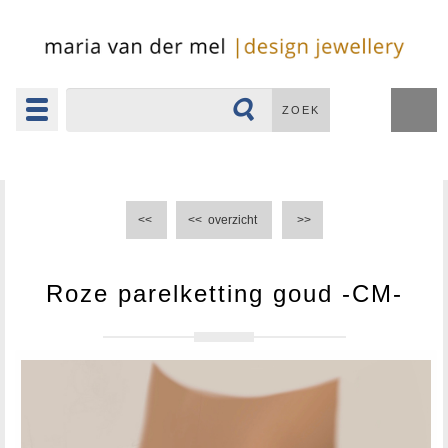
Toggle
ZOEK
navigation
▼
<<
<<
overzicht
>>
Roze parelketting goud -CM-