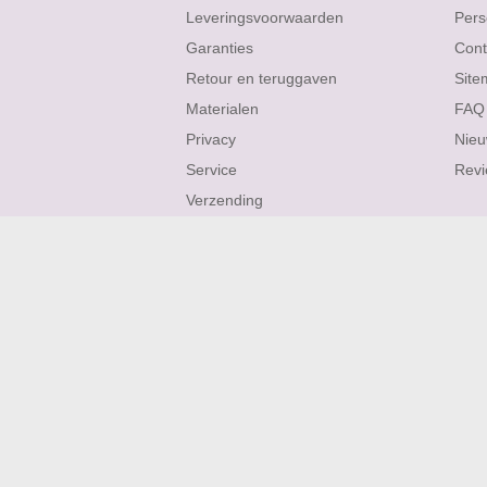
Leveringsvoorwaarden
Pers
Garanties
Cont
Retour en teruggaven
Site
Materialen
FAQ
Privacy
Nieu
Service
Rev
Verzending
ROBIJN OORBELLEN
ROBIJN KETTINGEN