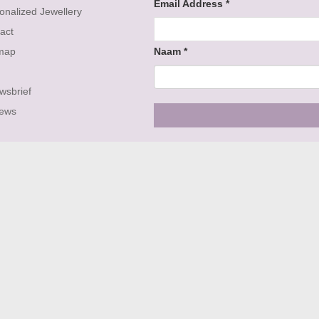
Email Address
*
onalized Jewellery
act
map
Naam
*
wsbrief
iews
Volg ons op
APARTE COLLECTIES: