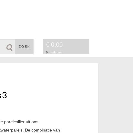
€ 0,00
ZOEK
0
producten
s3
 parelcollier uit ons
twaterparels. De combinatie van