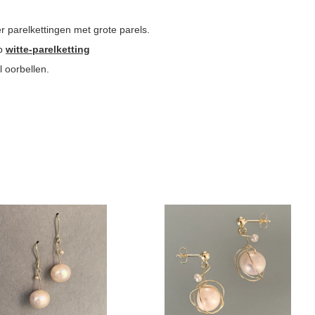
r parelkettingen met grote parels.
op
witte-parelketting
l oorbellen.