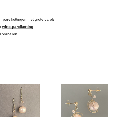
r parelkettingen met grote parels.
op
witte-parelketting
l oorbellen.