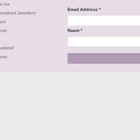
ut me
Email Address
*
onalized Jewellery
act
map
Naam
*
wsbrief
iews
Volg ons op
APARTE COLLECTIES: