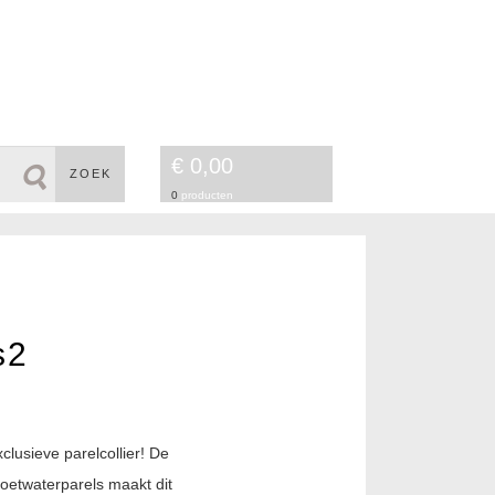
€ 0,00
ZOEK
0
producten
s2
xclusieve parelcollier! De
oetwaterparels maakt dit