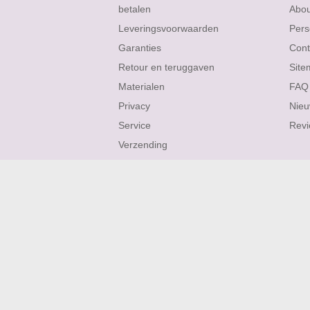
betalen
Abo
Leveringsvoorwaarden
Pers
Garanties
Cont
Retour en teruggaven
Site
Materialen
FAQ
Privacy
Nieu
Service
Rev
Verzending
ROBIJN OORBELLEN
ROBIJN KETTINGEN