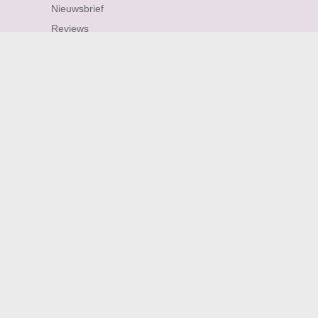
Nieuwsbrief
Reviews
Nieuwsbrief
Abonneer je op de nieuwsbrief en ontvang
als eerste nieuws over nieuwe designs en
aanbiedingen.
Email Address
*
Naam
*