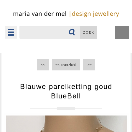
Toggle
ZOEK
navigation
▼
<<
<<
overzicht
>>
Blauwe parelketting goud
BlueBell