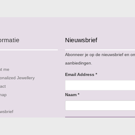
ormatie
Nieuwsbrief
Abonneer je op de nieuwsbrief en o
aanbiedingen.
ut me
Email Address
*
onalized Jewellery
act
map
Naam
*
wsbrief
iews