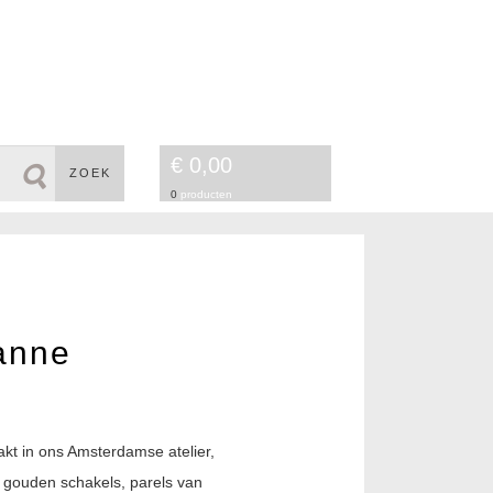
€ 0,00
ZOEK
0
producten
sanne
kt in ons Amsterdamse atelier,
k gouden schakels, parels van