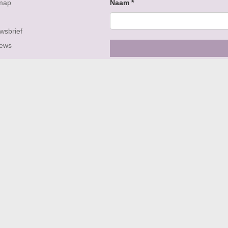
map
Naam
*
wsbrief
iews
Volg ons op
APARTE COLLECTIES: