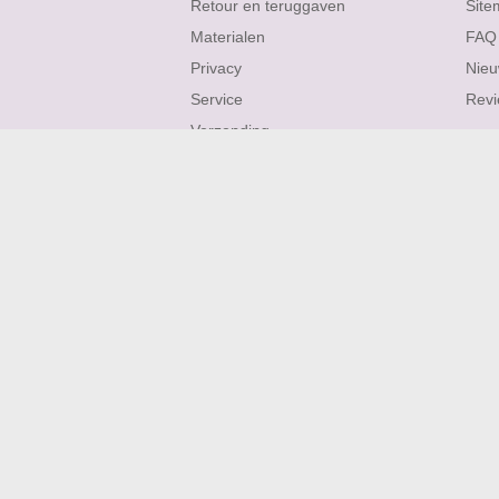
Retour en teruggaven
Site
Materialen
FAQ
Privacy
Nieu
Service
Rev
Verzending
ROBIJN OORBELLEN
ROBIJN KETTINGEN