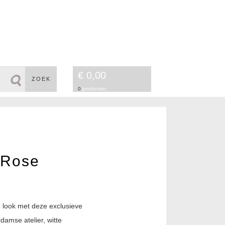
€ 0,00
ZOEK
0
producten
n Rose
e look met deze exclusieve
amse atelier, witte