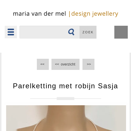
Toggle
ZOEK
navigation
▼
<<
<<
overzicht
>>
Parelketting met robijn Sasja