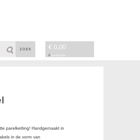
€ 0,00
ZOEK
0
producten
el
itte parelketting! Handgemaakt in
akels in de vorm van