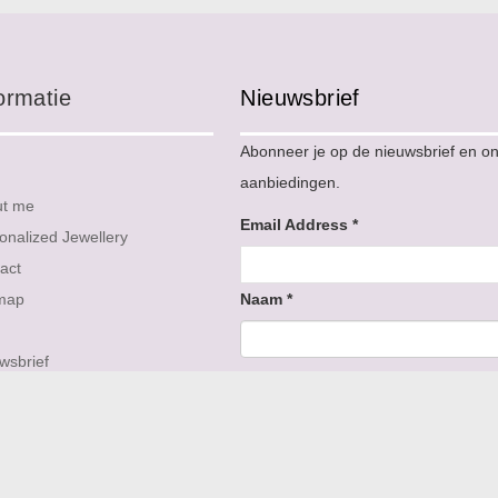
ormatie
Nieuwsbrief
Abonneer je op de nieuwsbrief en o
aanbiedingen.
ut me
Email Address
*
onalized Jewellery
act
map
Naam
*
wsbrief
iews
Volg ons op