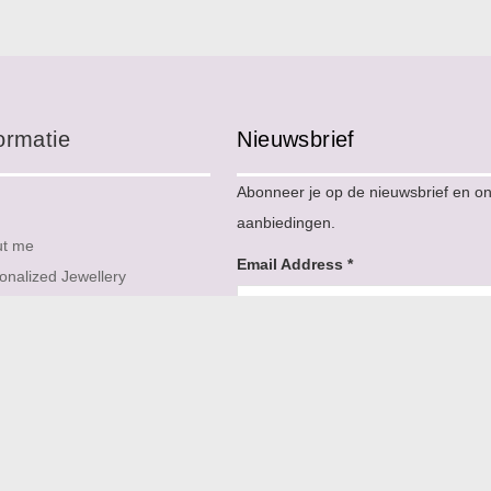
ormatie
Nieuwsbrief
Abonneer je op de nieuwsbrief en o
aanbiedingen.
ut me
Email Address
*
onalized Jewellery
act
map
Naam
*
wsbrief
iews