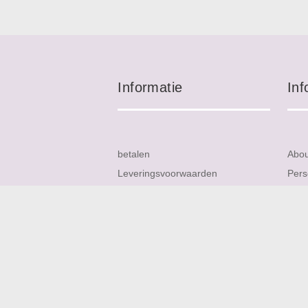
Informatie
Inf
betalen
Abo
Leveringsvoorwaarden
Pers
Garanties
Cont
Retour en teruggaven
Site
Materialen
FAQ
Privacy
Nieu
Service
Rev
Verzending