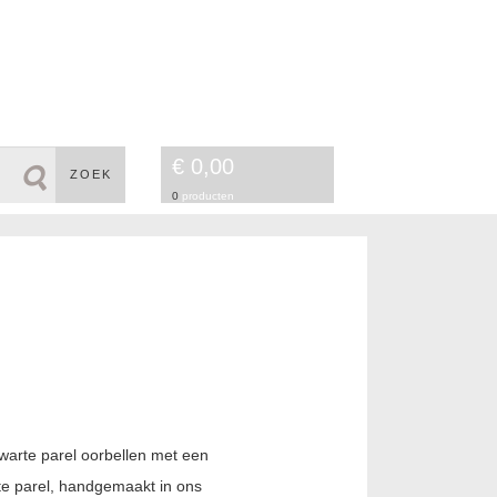
€ 0,00
ZOEK
0
producten
i
warte parel oorbellen met een
te parel, handgemaakt in ons