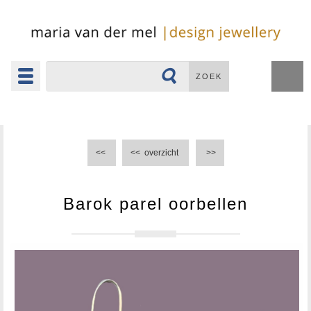
Toggle
ZOEK
navigation
▼
<<
<<
overzicht
>>
Barok parel oorbellen