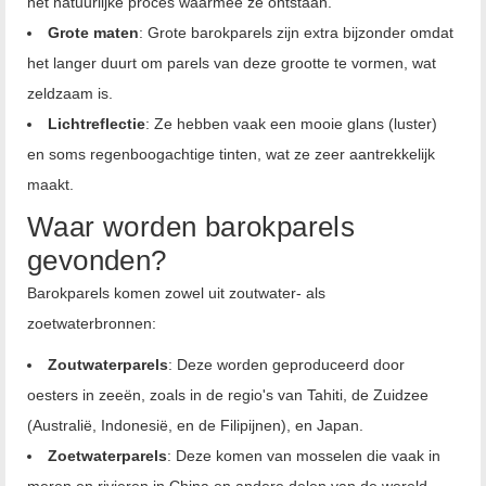
het natuurlijke proces waarmee ze ontstaan.
Grote maten
: Grote barokparels zijn extra bijzonder omdat
het langer duurt om parels van deze grootte te vormen, wat
zeldzaam is.
Lichtreflectie
: Ze hebben vaak een mooie glans (luster)
en soms regenboogachtige tinten, wat ze zeer aantrekkelijk
maakt.
Waar worden barokparels
gevonden?
Barokparels komen zowel uit zoutwater- als
zoetwaterbronnen:
Zoutwaterparels
: Deze worden geproduceerd door
oesters in zeeën, zoals in de regio's van Tahiti, de Zuidzee
(Australië, Indonesië, en de Filipijnen), en Japan.
Zoetwaterparels
: Deze komen van mosselen die vaak in
meren en rivieren in China en andere delen van de wereld