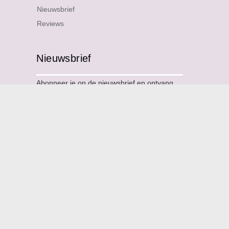
Nieuwsbrief
Reviews
Nieuwsbrief
Abonneer je op de nieuwsbrief en ontvang
als eerste nieuws over nieuwe designs en
aanbiedingen.
Email Address
*
Naam
*